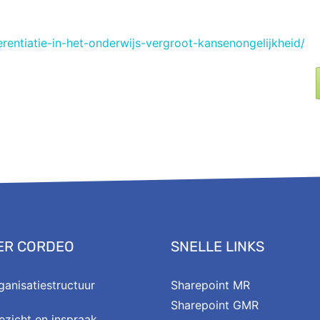
erentiatie-in-het-onderwijs-vergroot-kansenongelijkheid/
ER CORDEO
SNELLE LINKS
ganisatiestructuur
Sharepoint MR
Sharepoint GMR
ezicht en inspraak